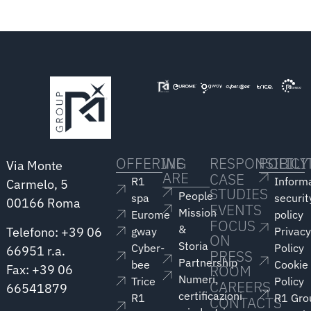
OFFERING
WE
RESPONSIBILI
POLICY
Via Monte
ARE
CASE
R1
Inform
Carmelo, 5
STUDIES
People
spa
securit
00166 Roma
EVENTS
Mission
Eurome
policy
FOCUS
&
Telefono: +39 06
gway
Privac
ON
Storia
Cyber-
Policy
66951 r.a.
PRESS
Partnership
bee
Cookie
ROOM
Fax: +39 06
Numeri,
Trice
Policy
CAREERS
66541879
certificazioni
R1
R1 Gro
CONTACTS