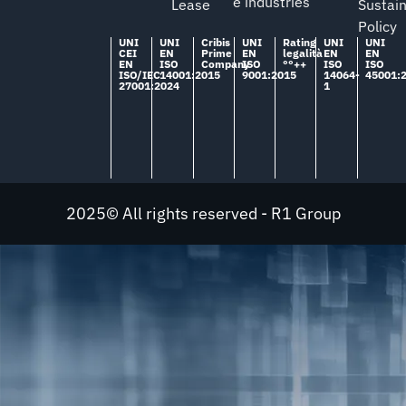
e industries
Lease
Sustain
Policy
UNI
UNI
Cribis
UNI
Rating
UNI
UNI
CEI
EN
Prime
EN
legalità
EN
EN
EN
ISO
Company
ISO
°°++
ISO
ISO
ISO/IEC
14001:2015
9001:2015
14064-
45001:
27001:2024
1
2025© All rights reserved - R1 Group