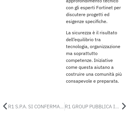
approfondimento tecnico
con gli esperti Fortinet per
discutere progetti ed
esigenze specifiche.
La sicurezza è il risultato
dell’equilibrio tra
tecnologia, organizzazione
ma soprattutto
competenze. Iniziative
come questa aiutano a
costruire una comunità più
consapevole e preparata.
R1 S.P.A. SI CONFERMA CRIBIS PRIME COMPANY: AFFIDABILITÀ E TRASPARENZA AL CENTRO DEL NOSTRO BUSINESS
R1 GROUP PUBBLICA IL BILANCIO DI SOSTENIBILITÀ 2025