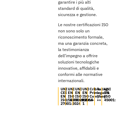
garantire i più alti
standard di qualità,
sicurezza e gestione.
Le nostre certificazioni ISO
non sono solo un
riconoscimento formale,
ma una garanzia concreta,
la testimonianza
dell’impegno a offrire
soluzioni tecnologiche
innovative, affidabili e
conformi alle normative
internazionali.
UNI
UNI
UNI
UNI
Cribis
Rating
UNI
CEI
EN
EN
EN
Prime
legalità
EN
EN
ISO
ISO
ISO
Company
°°
ISO
ISO/IEC
14001:2015
9001:2015
14064-
++
45001
27001:2024
1