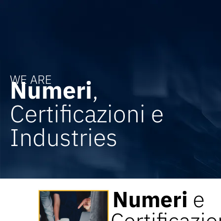
WE ARE
Numeri
,
Certificazioni e
Industries
Numeri
e
Certificazio