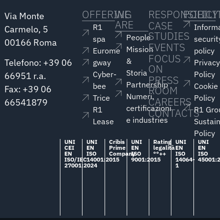
OFFERING
WE
RESPONSIBILI
POLICY
Via Monte
ARE
CASE
R1
Inform
Carmelo, 5
STUDIES
People
spa
securit
00166 Roma
EVENTS
Mission
Eurome
policy
FOCUS
&
Telefono: +39 06
gway
Privac
ON
Storia
Cyber-
Policy
66951 r.a.
PRESS
Partnership
bee
Cookie
ROOM
Fax: +39 06
Numeri,
Trice
Policy
CAREERS
66541879
certificazioni
R1
R1 Gro
CONTACTS
e industries
Lease
Sustain
Policy
UNI
UNI
Cribis
UNI
Rating
UNI
UNI
CEI
EN
Prime
EN
legalità
EN
EN
EN
ISO
Company
ISO
°°++
ISO
ISO
ISO/IEC
14001:2015
9001:2015
14064-
45001:
27001:2024
1