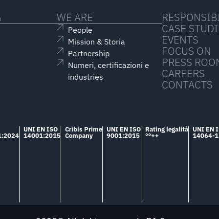
G
WE ARE
RESPONSIBI
CASE STUDI
People
EVENTS
Mission & Storia
FOCUS ON
Partnership
PRESS ROO
Numeri, certificazioni e
CAREERS
industries
CONTACTS
UNI EN ISO
Cribis Prime
UNI EN ISO
Rating legalità
UNI EN 
1:2024
14001:2015
Company
9001:2015
°°++
14064-1