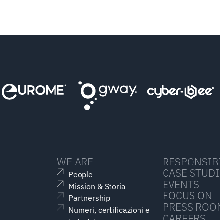
G
WE ARE
RESPONSIBI
CASE STUDI
People
EVENTS
Mission & Storia
FOCUS ON
Partnership
PRESS ROO
Numeri, certificazioni e
CAREERS