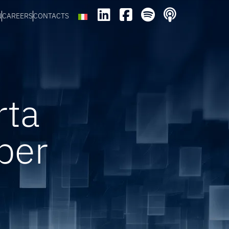
N
CAREERS
CONTACTS
rta
 per