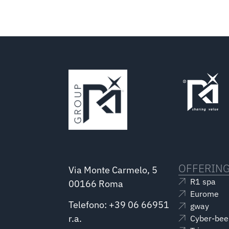
OFFERIN
Via Monte Carmelo, 5
R1 spa
00166 Roma
Eurome
Telefono: +39 06 66951
gway
r.a.
Cyber-bee