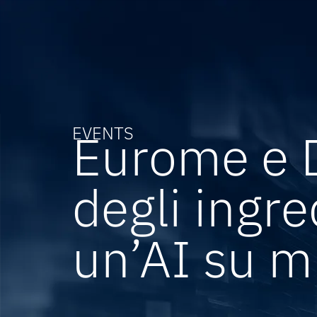
EVENTS
Eurome e D
degli ingre
un’AI su m