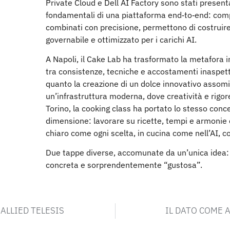
Private Cloud e Dell AI Factory sono stati present
fondamentali di una piattaforma end‑to‑end: comp
combinati con precisione, permettono di costruir
governabile e ottimizzato per i carichi AI.
A Napoli, il Cake Lab ha trasformato la metafora 
tra consistenze, tecniche e accostamenti inaspett
quanto la creazione di un dolce innovativo assomig
un’infrastruttura moderna, dove creatività e rigo
Torino, la cooking class ha portato lo stesso conc
dimensione: lavorare su ricette, tempi e armonie 
chiaro come ogni scelta, in cucina come nell’AI, con
Due tappe diverse, accomunate da un’unica idea: 
concreta e sorprendentemente “gustosa”.
 ALLIED TELESIS
IL DATO COME A