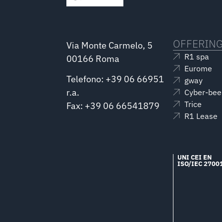
OFFERIN
Via Monte Carmelo, 5
R1 spa
00166 Roma
Eurome
Telefono: +39 06 66951
gway
r.a.
Cyber-bee
Trice
Fax: +39 06 66541879
R1 Lease
UNI CEI EN
ISO/IEC 2700