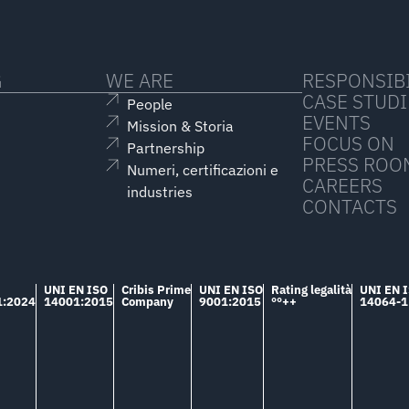
G
WE ARE
RESPONSIBI
CASE STUDI
People
EVENTS
Mission & Storia
FOCUS ON
Partnership
PRESS ROO
Numeri, certificazioni e
CAREERS
industries
CONTACTS
UNI EN ISO
Cribis Prime
UNI EN ISO
Rating legalità
UNI EN 
1:2024
14001:2015
Company
9001:2015
°°++
14064-1