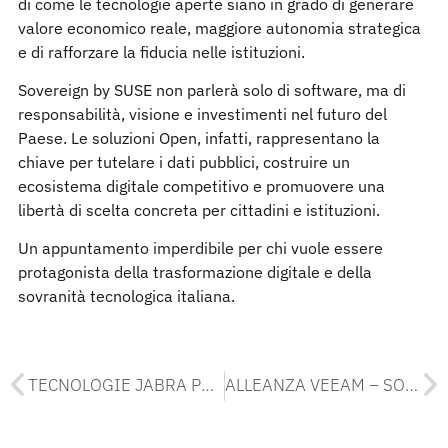
di come le tecnologie aperte siano in grado di generare
valore economico reale, maggiore autonomia strategica
e di rafforzare la fiducia nelle istituzioni.
Sovereign by SUSE non parlerà solo di software, ma di
responsabilità, visione e investimenti nel futuro del
Paese. Le soluzioni Open, infatti, rappresentano la
chiave per tutelare i dati pubblici, costruire un
ecosistema digitale competitivo e promuovere una
libertà di scelta concreta per cittadini e istituzioni.
Un appuntamento imperdibile per chi vuole essere
protagonista della trasformazione digitale e della
sovranità tecnologica italiana.
TECNOLOGIE JABRA PER IL DIGITAL WORKPLACE: GLI EVENTI EUROME DI MILANO E TORINO
ALLEANZA VEEAM – SOPHOS, CON CYBER-BEE AL CENTRO DELLA CYBER RESILIENCE