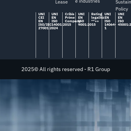
e industries
Lease
Sustain
Policy
UNI
UNI
Cribis
UNI
Rating
UNI
UNI
CEI
EN
Prime
EN
legalità
EN
EN
EN
ISO
Company
ISO
°°++
ISO
ISO
ISO/IEC
14001:2015
9001:2015
14064-
45001:
27001:2024
1
2025© All rights reserved - R1 Group