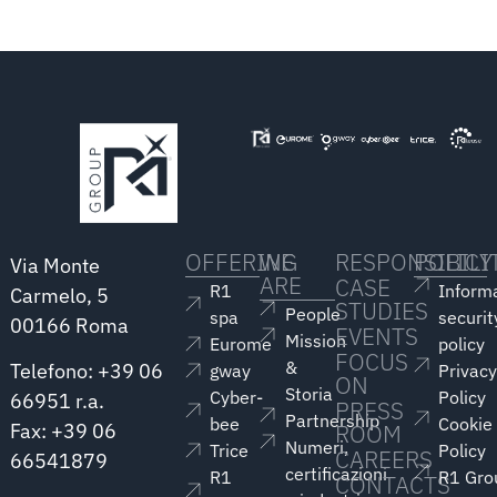
OFFERING
WE
RESPONSIBILI
POLICY
Via Monte
ARE
CASE
R1
Inform
Carmelo, 5
STUDIES
People
spa
securit
00166 Roma
EVENTS
Mission
Eurome
policy
FOCUS
&
Telefono: +39 06
gway
Privac
ON
Storia
Cyber-
Policy
66951 r.a.
PRESS
Partnership
bee
Cookie
ROOM
Fax: +39 06
Numeri,
Trice
Policy
CAREERS
66541879
certificazioni
R1
R1 Gro
CONTACTS