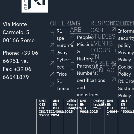
OFFERING
WE
RESPONSIBILI
POLICY
Via Monte
ARE
CASE
R1
Inform
Carmelo, 5
STUDIES
People
spa
securit
00166 Rome
EVENTS
Mission
Eurome
policy
FOCUS
&
Phone: +39 06
gway
Privac
ON
History
Cyber-
Policy
66951 r.a.
CAREERS
Partnership
bee
Cookie
Fax: +39 06
CONTACTS
Numbers,
Trice
Policy
66541879
certifications
R1
R1 Gro
and
Lease
Sustain
industries
Policy
UNI
UNI
Cribis
UNI
Rating
UNI
UNI
CEI
EN
Prime
EN
legalità
EN
EN
EN
ISO
Company
ISO
°°++
ISO
ISO
ISO/IEC
14001:2015
9001:2015
14064-
45001:
27001:2024
1