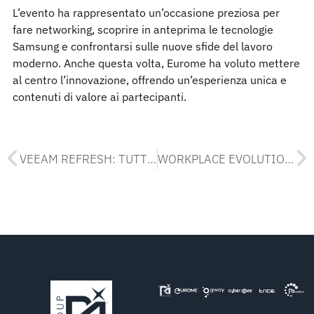
L’evento ha rappresentato un’occasione preziosa per
fare networking, scoprire in anteprima le tecnologie
Samsung e confrontarsi sulle nuove sfide del lavoro
moderno. Anche questa volta, Eurome ha voluto mettere
al centro l’innovazione, offrendo un’esperienza unica e
contenuti di valore ai partecipanti.
VEEAM REFRESH: TUTTE LE NOVITÀ DI PRODOTTO 2025 E INTRODUZIONE A VEEAM DATA CLOUD
WORKPLACE EVOLUTION: UN NUOVO MODO DI LAVORARE CON SAMSUNG ED EUROME