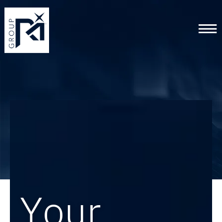
Home backup
Y
o
u
r