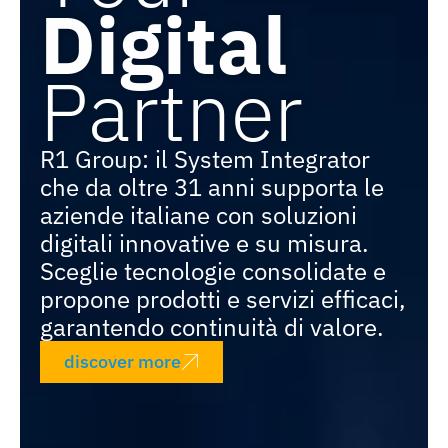
D
i
g
i
t
a
l
P
a
r
t
n
e
r
R1 Group: il System Integrator
che da oltre 31 anni supporta le
aziende italiane con soluzioni
digitali innovative e su misura.
Sceglie tecnologie consolidate e
propone prodotti e servizi efficaci,
garantendo continuità di valore.
discover more