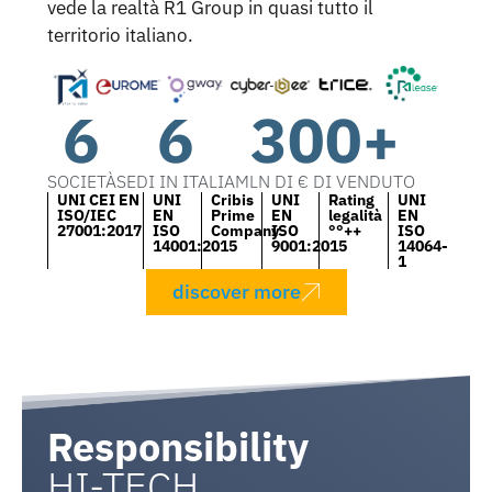
vede la realtà R1 Group in quasi tutto il
territorio italiano.
6
6
300
+
SOCIETÀ
SEDI IN ITALIA
MLN DI € DI VENDUTO
UNI CEI EN
UNI
Cribis
UNI
Rating
UNI
ISO/IEC
EN
Prime
EN
legalità
EN
27001:2017
ISO
Company
ISO
°°++
ISO
14001:2015
9001:2015
14064-
1
discover more
Responsibility
HI-TECH